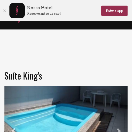
Nosso Hotel
Baixar app
Reserve antes de sair!
Suíte King's
Anterior
Pró